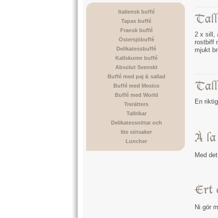
Italiensk buffé
Tapas buffé
Fransk buffé
2 x sil
Östersjöbuffé
rostbiff
Delikatessbuffé
mjukt br
Kallskuren buffé
Absolut Svenskt
Buffé med paj & sallad
Buffé med Mexico
Buffé med World
En rikti
Trerätters
Tallrikar
Delikatessnittar och
lite sötsaker
Luncher
Med det
Ni gör m