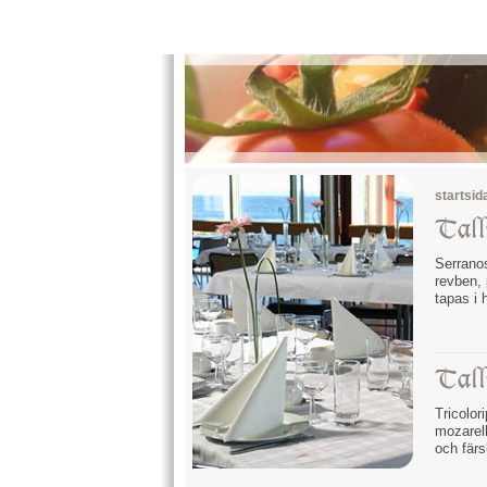
startsid
Serrano
revben, 
tapas i 
Tricolor
mozarell
och färs